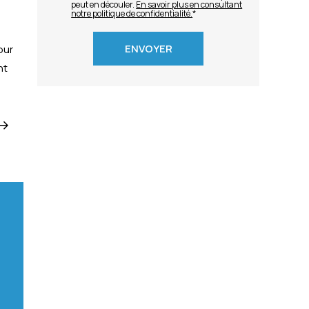
peut en découler.
En savoir plus en consultant
n
notre politique de confidentialité.
*
our
nt