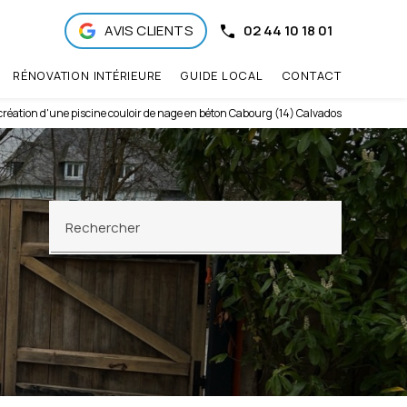
AVIS CLIENTS
02 44 10 18 01
RÉNOVATION INTÉRIEURE
GUIDE LOCAL
CONTACT
réation d'une piscine couloir de nage en béton Cabourg (14) Calvados
Rechercher