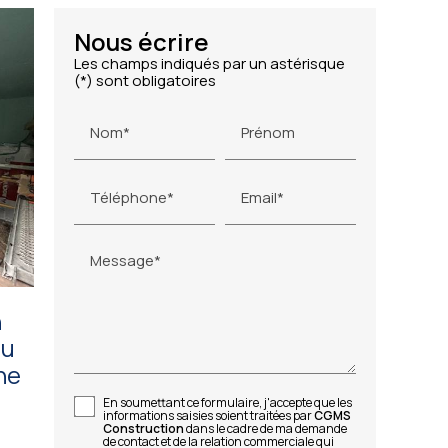
Nous écrire
Les champs indiqués par un astérisque
(*) sont obligatoires
Nom*
Prénom
Téléphone*
Email*
Message*
n
au
ne
En soumettant ce formulaire, j'accepte que les
informations saisies soient traitées par
CGMS
Construction
dans le cadre de ma demande
de contact et de la relation commerciale qui