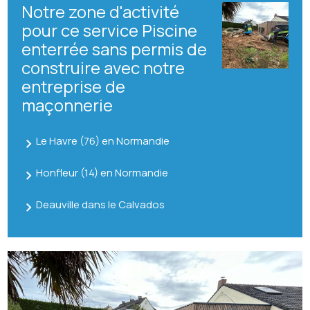
Notre zone d'activité
pour ce service Piscine
enterrée sans permis de
construire avec notre
entreprise de
maçonnerie
Le Havre (76) en Normandie
Honfleur (14) en Normandie
Deauville dans le Calvados