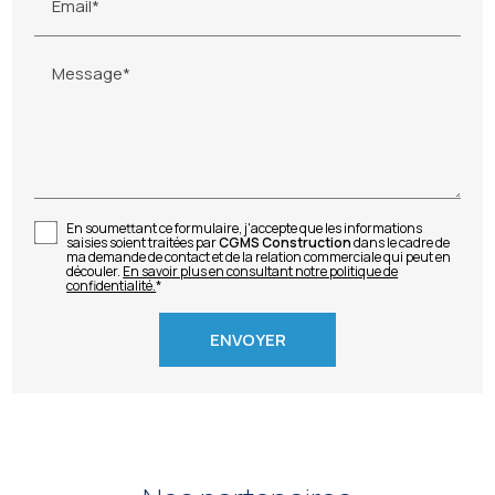
Email*
Message*
En soumettant ce formulaire, j'accepte que les informations
saisies soient traitées par
CGMS Construction
dans le cadre de
ma demande de contact et de la relation commerciale qui peut en
découler.
En savoir plus en consultant notre politique de
confidentialité.
*